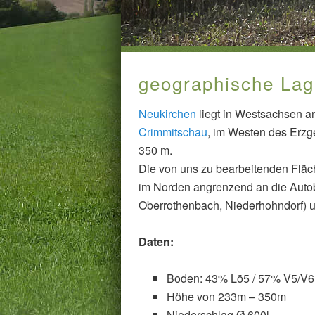
geographische La
Neukirchen
liegt in Westsachsen a
Crimmitschau
, im Westen des Erzg
350 m.
Die von uns zu bearbeitenden Fläch
im Norden angrenzend an die Autob
Oberrothenbach, Niederhohndorf) u
Daten:
Boden: 43% Lö5 / 57% V5/V6
Höhe von 233m – 350m
Niederschlag Ø 600l