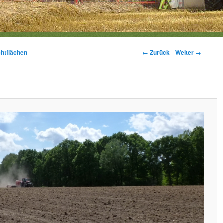
Bilder-Navigation
← Zurück
Weiter →
htflächen