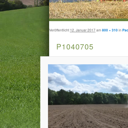
Veröffentlicht
12. Januar 2017
am
800 × 310
in
Pac
P1040705