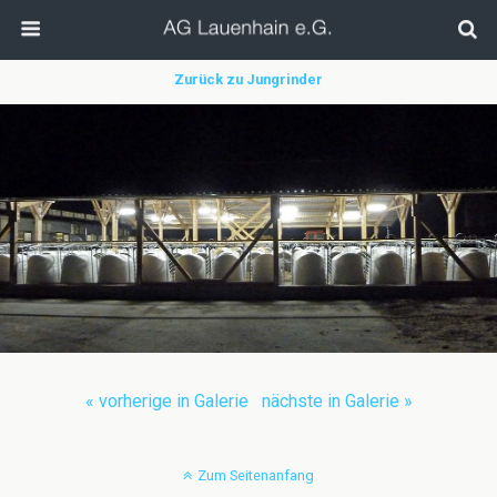
Zurück zu Jungrinder
« vorherige in Galerie
nächste in Galerie »
Zum Seitenanfang