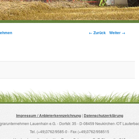
Bilder-Navigation
← Zurück
Weiter →
nehmen
Impressum / Anbieterkennzeichnung
|
Datenschutzerklärung
grarunternehmen Lauenhain e.G. - Dorfstr. 35 - D-08459 Neukirchen /OT Lauterba
Tel. (+49)3762/9585-0 - Fax (+49)3762/958515