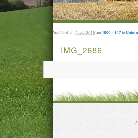
Veröffentlicht
4. Juli 2016
am
1000 × 817
in
Unter
IMG_2686
A