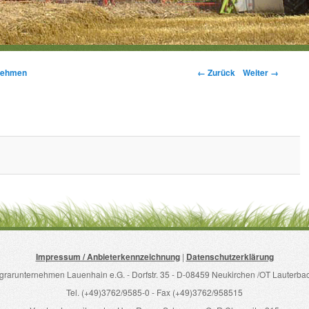
Bilder-Navigation
← Zurück
Weiter →
nehmen
Impressum / Anbieterkennzeichnung
|
Datenschutzerklärung
grarunternehmen Lauenhain e.G. - Dorfstr. 35 - D-08459 Neukirchen /OT Lauterba
Tel. (+49)3762/9585-0 - Fax (+49)3762/958515