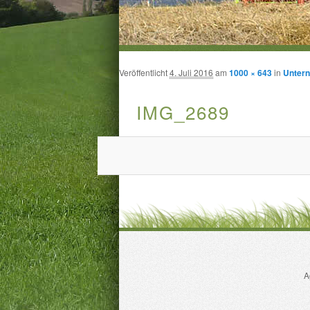
Veröffentlicht
4. Juli 2016
am
1000 × 643
in
Unter
IMG_2689
A